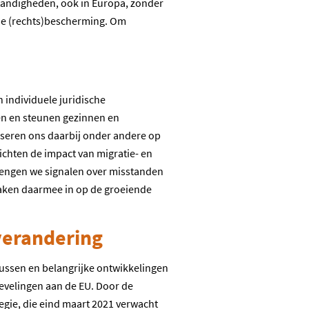
standigheden, ook in Europa, zonder
nde (rechts)bescherming. Om
individuele juridische
ten en steunen gezinnen en
aseren ons daarbij onder andere op
ichten de impact van migratie- en
brengen we signalen over misstanden
aken daarmee in op de groeiende
verandering
ussen en belangrijke ontwikkelingen
evelingen aan de EU. Door de
egie, die eind maart 2021 verwacht