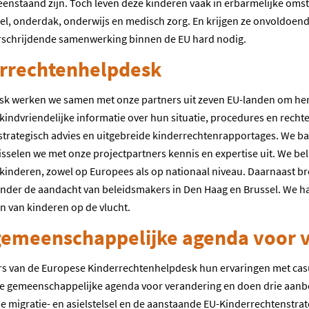
leenstaand zijn. Toch leven deze kinderen vaak in erbarmelijke om
sel, onderdak, onderwijs en medisch zorg. En krijgen ze onvoldoe
verschrijdende samenwerking binnen de EU hard nodig.
rrechtenhelpdesk
k werken we samen met onze partners uit zeven EU-landen om hen 
indvriendelijke informatie over hun situatie, procedures en rech
 strategisch advies en uitgebreide kinderrechtenrapportages. We b
selen we met onze projectpartners kennis en expertise uit. We bel
p kinderen, zowel op Europees als op nationaal niveau. Daarnaast 
onder de aandacht van beleidsmakers in Den Haag en Brussel. We h
n van kinderen op de vlucht.
 gemeenschappelijke agenda voor 
ners van de Europese Kinderrechtenhelpdesk hun ervaringen met cas
ze gemeenschappelijke agenda voor verandering en doen drie aanb
 migratie- en asielstelsel en de aanstaande EU-Kinderrechtenstrat