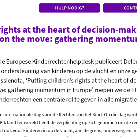
HULP NODIG?
CONT
rights at the heart of decision-mak
n on the move: gathering momentu
e Europese Kinderrechtenhelpdesk publiceert Defen
e ondersteuning van kinderen op de vlucht en onze
ssienota, ‘Putting children’s rights at the heart of 
ove: gathering momentum in Europe’ roepen we de E
derrechten een centrale rol te geven in alle migratie
e Internationale dag voor de Rechten van het Kind. Op die dag werd
k land ter wereld heeft de verplichting op zich genomen om de rec
dt ook voor kinderen in op de vlucht; aan de grens, onderweg, en i