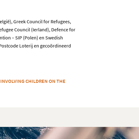
lgië), Greek Council for Refugees,
efugee Council (Ierland), Defence for
ention – SIP (Polen) en Swedish
Postcode Loterij en gecoördineerd
S INVOLVING CHILDREN ON THE