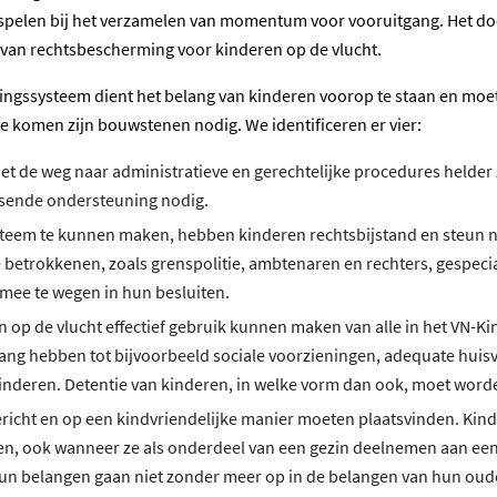
 spelen bij het verzamelen van momentum voor vooruitgang. Het doel
 van rechtsbescherming voor kinderen op de vlucht.
rmingssysteem dient het belang van kinderen voorop te staan en mo
e komen zijn bouwstenen nodig. We identificeren er vier:
et de weg naar administratieve en gerechtelijke procedures helder
ssende ondersteuning nodig.
steem te kunnen maken, hebben kinderen rechtsbijstand en steun n
betrokkenen, zoals grenspolitie, ambtenaren en rechters, gespeci
 mee te wegen in hun besluiten.
n op de vlucht effectief gebruik kunnen maken van alle in het VN
gang hebben tot bijvoorbeeld sociale voorzieningen, adequate huisv
inderen. Detentie van kinderen, in welke vorm dan ook, moet worde
richt en op een kindvriendelijke manier moeten plaatsvinden. Kin
n, ook wanneer ze als onderdeel van een gezin deelnemen aan een
n belangen gaan niet zonder meer op in de belangen van hun oude