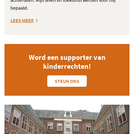
achterlaten. Mijn leven en toekomst werden voor mij
bepaald.
LEES MEER
Word een supporter van
kinderrechten!
STEUN ONS