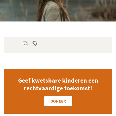
Geef kwetsbare kinderen een
rechtvaardige toekomst!
DONEER