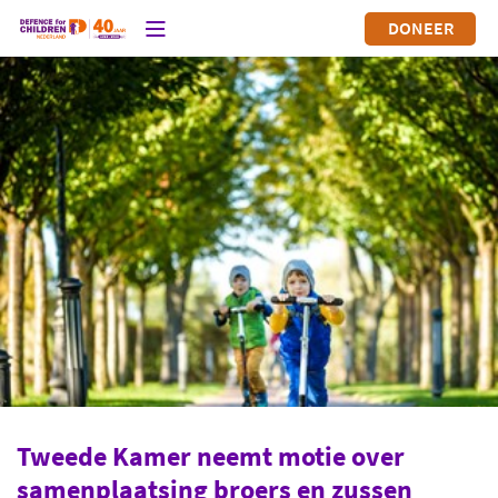
DONEER
Tweede Kamer neemt motie over
samenplaatsing broers en zussen