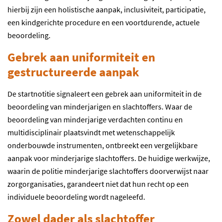
hierbij zijn een
holistische aanpak, inclusiviteit, participatie,
een kindgerichte procedure en
een voortdurende,
actuele
beoordeling.
Gebrek aan uniformiteit en
gestructureerde aanpak
De startnotitie
signaleert een
gebrek aan uniformiteit in
de
beoordeling
van minderjarigen en slachtoffers.
Waar de
beoordeling van minderjarige verdachten continu
en
multidisciplinair
p
laatsvindt
met
wetenschappelijk
onderbouwd
e
instrument
en
, ontbreekt
een vergelijkbare
aanpak
voor
minderjarige
slachtoffers
. De
huidige werkwijze,
wa
arin
de politie
minderjarige slachtoffers
doorverwij
s
t naar
zorgorganisaties
,
garandeert
niet dat
hun
recht op een
individuele beoordeling wordt nageleefd.
Zowel dader als slachtoffer