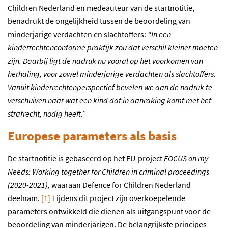
Children Nederland en medeauteur van de startnotitie,
benadrukt de ongelijkheid tussen de beoordeling van
minderjarige verdachten en slachtoffers:
“In een
kinderrechtenconforme praktijk zou dat verschil kleiner moeten
zijn. Daarbij ligt de nadruk nu vooral op het voorkomen van
herhaling, voor zowel minderjarige verdachten als slachtoffers.
Vanuit kinderrechtenperspectief bevelen we aan de nadruk te
verschuiven naar wat een kind dat in aanraking komt met het
strafrecht, nodig heeft.”
Europese parameters als basis
De startnotitie
is gebaseerd op
het EU-project
FOCUS on my
Needs: Working together for Children in criminal proceedings
(2020-2021),
waaraan Defence for Children Nederland
deeln
a
m.
[1]
Tijdens dit
project
zijn overkoepelende
p
arameters ontwikkeld die dienen als
uitgangspunt
voor de
beoordeling van minderjarigen
.
De belangrijkste principes