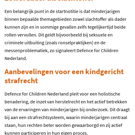
E
en belangrijk punt in de startnotitie
is
dat minderjarigen
binnen bepaalde
themagebieden
zowel
slachtoffer als dader
kunnen zijn en in sommige gevallen zelfs tegelijkertijd
beide
rollen vervullen
.
Dit geldt
bijvoorbeeld
bij
seksuele en
criminele uitbuiting (
zoals
ronselpraktijken) en de
messenproblematiek
, zo signaleert Defence for Children
Nederland
.
Aanbevelingen voor een kindgericht
strafrecht
Defence for Children Nederland
pleit voor
een holistische
benadering, de inzet van herstelrecht en het
actief
betrekken
van de ervaringen van minderjarigen bij onderzoek.
Dit draagt
bij aan een
strafrecht
systeem
, waarin minderjarigen
centraal
staan,
hun rechten beter
worden
gewaarborgd
en zij actief
kunnen participeren in hun eigen proces
.