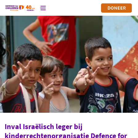
DONEER
Inval Israëlisch leger bij
kinderrechtenorganisatie Defence for