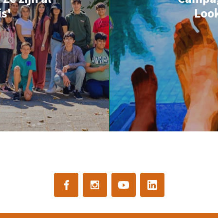
s'
Loo