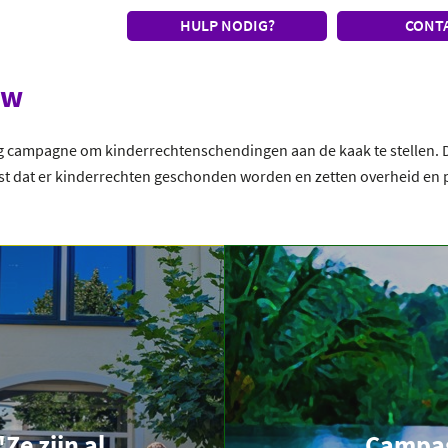
HULP NODIG?
CONT
ew
ig campagne om kinderrechtenschendingen aan de kaak te stellen. 
 dat er kinderrechten geschonden worden en zetten overheid en pol
e zijn al
Campag