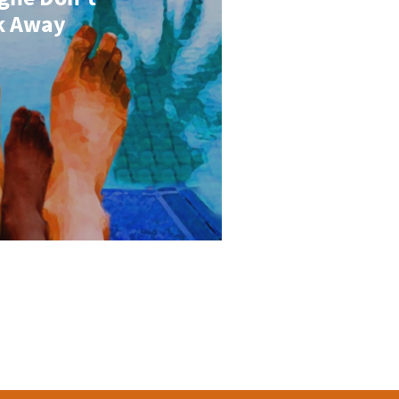
k Away