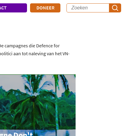
ACT
DONEER
De campagnes die Defence for
itici aan tot naleving van het VN-
ne Don't