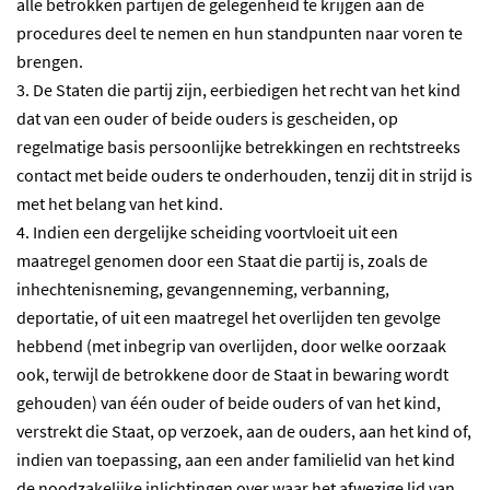
alle betrokken partijen de gelegenheid te krijgen aan de
procedures deel te nemen en hun standpunten naar voren te
brengen.
3. De Staten die partij zijn, eerbiedigen het recht van het kind
dat van een ouder of beide ouders is gescheiden, op
regelmatige basis persoonlijke betrekkingen en rechtstreeks
contact met beide ouders te onderhouden, tenzij dit in strijd is
met het belang van het kind.
4. Indien een dergelijke scheiding voortvloeit uit een
maatregel genomen door een Staat die partij is, zoals de
inhechtenisneming, gevangenneming, verbanning,
deportatie, of uit een maatregel het overlijden ten gevolge
hebbend (met inbegrip van overlijden, door welke oorzaak
ook, terwijl de betrokkene door de Staat in bewaring wordt
gehouden) van één ouder of beide ouders of van het kind,
verstrekt die Staat, op verzoek, aan de ouders, aan het kind of,
indien van toepassing, aan een ander familielid van het kind
de noodzakelijke inlichtingen over waar het afwezige lid van