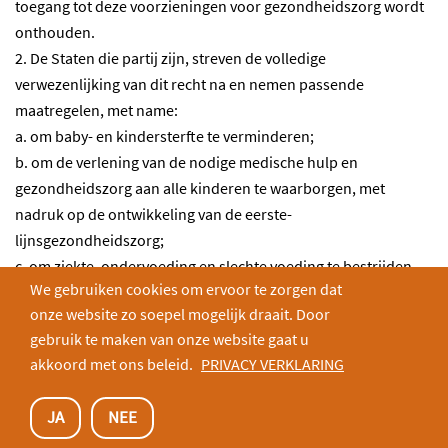
toegang tot deze voorzieningen voor gezondheidszorg wordt
onthouden.
2. De Staten die partij zijn, streven de volledige
verwezenlijking van dit recht na en nemen passende
maatregelen, met name:
a. om baby- en kindersterfte te verminderen;
b. om de verlening van de nodige medische hulp en
gezondheidszorg aan alle kinderen te waarborgen, met
nadruk op de ontwikkeling van de eerste-
lijnsgezondheidszorg;
c. om ziekte, ondervoeding en slechte voeding te bestrijden,
We gebruiken cookies om ervoor te zorgen dat
mede binnen het kader van de eerste-lijnsgezondheidszorg,
onze website zo soepel mogelijk draait. Door
door onder andere het toepassen van gemakkelijk
gebruik te maken van onze website gaat u
beschikbare technologie en door het voorzien in voedsel met
akkoord met ons beleid.
PRIVACY VERKLARING
voldoende voedingswaarde en zuiver drinkwater, de gevaren
en risico's van milieuverontreiniging in aanmerking nemend;
JA
NEE
d. om passende pre- en postnatale gezondheidszorg voor