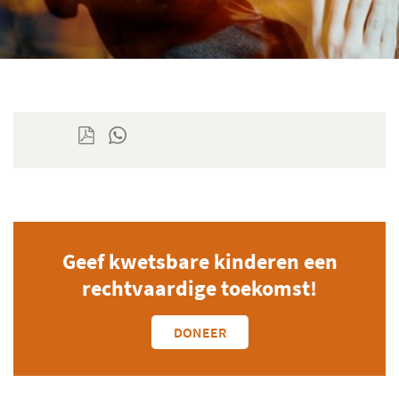
Geef kwetsbare kinderen een
rechtvaardige toekomst!
DONEER