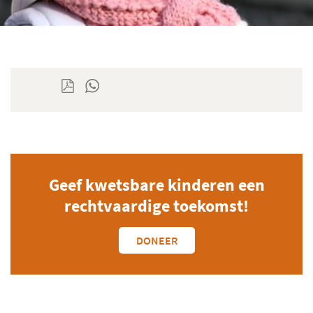
Geef kwetsbare kinderen een
rechtvaardige toekomst!
DONEER