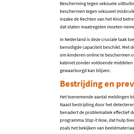
Bescherming tegen seksuele uitbuiti
beschermen tegen seksueel misbruik en
inzake de Rechten van het Kind betre
dat staten maatregelen moeten nemen 
In Nederland is deze cruciale taak t
benodigde capaciteit beschikt. Met d
om kinderen online te beschermen on
kabinet zonder voldoende middelen aa
gewaarborgd kan blijven.
Bestrijding en pre
Het toenemende aantal meldingen bij 
Naast bestrijding door het detecteren
benadert de problematiek effectief d
programma
Stop it Now
, dat hulp bi
zoals het bekijken van beeldmateriaa