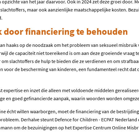
 opzichte van het jaar daarvoor. Ook in 2024 zet deze groei door. 
slachtoffers, maar ook aanzienlijke maatschappelijke kosten. Bezu
d.
 door financiering te behouden
n haaks op de noodzaak om het probleem van seksueel misbruik va
terwijl de capaciteit niet toereikend is om aan deze groeiende vraag
om slachtoffers de hulp te bieden die ze verdienen en om strafbaar
gen voor de bescherming van kinderen, een fundamenteel recht dat 
eist expertise en inzet die alleen met voldoende middelen gerealise
ge en goed gefinancierde aanpak, waarin woorden worden omgezet 
line écht willen waarborgen, moet de financiering van de bestrijdin
robleem. Derhalve steunt Defence for Children - ECPAT Nederla
hmann om de bezuinigingen op het Expertise Centrum Online Misbrui