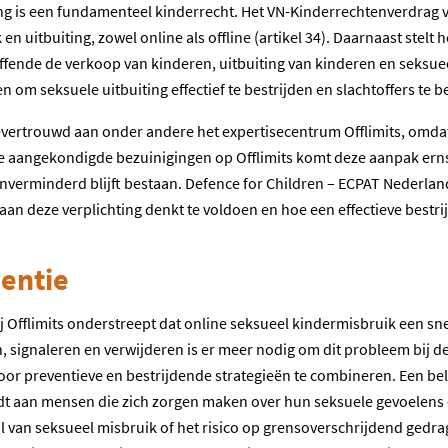
ng is een fundamenteel kinderrecht. Het VN-Kinderrechtenverdrag 
 uitbuiting, zowel online als offline (artikel 34). Daarnaast stelt h
ffende de verkoop van kinderen, uitbuiting van kinderen en seksue
om seksuele uitbuiting effectief te bestrijden en slachtoffers te 
oevertrouwd aan onder andere het expertisecentrum Offlimits, omdat 
e aangekondigde bezuinigingen op Offlimits komt deze aanpak ernstig
verminderd blijft bestaan. Defence for Children – ECPAT Nederland
n deze verplichting denkt te voldoen en hoe een effectieve bestri
ventie
Offlimits onderstreept dat online seksueel kindermisbruik een sne
, signaleren en verwijderen is er meer nodig om dit probleem bij de
oor preventieve en bestrijdende strategieën te combineren. Een bel
edt aan mensen die zich zorgen maken over hun seksuele gevoelens 
l van seksueel misbruik of het risico op grensoverschrijdend gedra