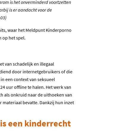
rom is het onverminderd voortzetten
rbij is er aandacht voor de
103)
mits, waar het Meldpunt Kinderporno
n op het spel.
t van schadelijk en illegaal
diend door internetgebruikers of die
in een context van seksueel
24 uur offline te halen. Het werk van
ich als onkruid naar de uithoeken van
r materiaal bevatte. Dankzij hun inzet
is een kinderrecht