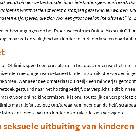
ik wordt binnen de bestaande financiële kaders geïntensiveerd. Daa
 kabinet en wordt bezien of er extra stappen gezet kunnen worden. Daa
ren en jongeren, die zich voor een groot deel online afspeelt." (p. 
n er bezuinigingen op het Expertisecentrum Online Misbruik Offli
rijdig, maar zet de veiligheid van kinderen in Nederland en daarbuite
et
ij Offlimits speelt een cruciale rol in het opschonen van het interne
 duizenden meldingen van seksueel kindermisbruik, die worden inge
nkomen. Wanneer beeldmateriaal duidelijk een minderjarige toont 
erzoek gestuurd naar het hostingbedrijf, dat verplicht is dit binnen 
de markt voor online kindermisbruik is onuitputtelijk en verspreidt z
limits maar liefst 535.802 URL’s, waarvan meer dan de helft strafbaa
e foto’s en video’s waarop kindermisbruik is te zien verwijderd.
seksuele uitbuiting van kinderen 