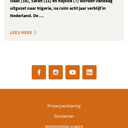
Isaac (16), Sarah (11) en Rejoice (7) worden vandaag
uitgezet naar Nigeria, na ruim acht jaar verblijf in
Nederland. De …
LEES MEER
Privacyverklaring
Disclaimer
Veelgestelde vragen