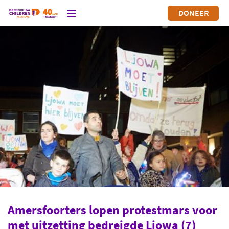
DONEER
Amersfoorters lopen protestmars voor
met uitzetting bedreigde Ljowa (7)