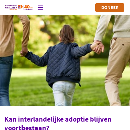
DONEER
Kan interlandelijke adoptie blijven
voortbestaan?